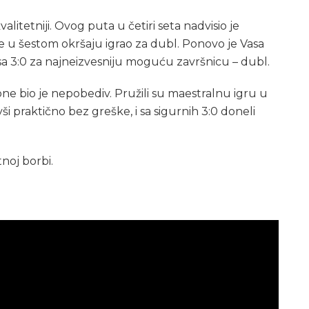
itetniji. Ovog puta u četiri seta nadvisio je
 je u šestom okršaju igrao za dubl. Ponovo je Vasa
u sa 3:0 za najneizvesniju moguću završnicu – dubl.
ne bio je nepobediv. Pružili su maestralnu igru u
ši praktično bez greške, i sa sigurnih 3:0 doneli
noj borbi.