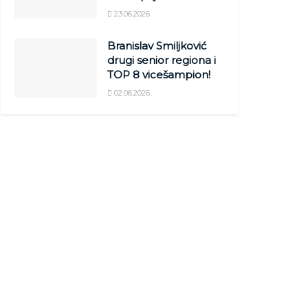
23.06.2026.
Branislav Smiljković
drugi senior regiona i
TOP 8 vicešampion!
02.06.2026.