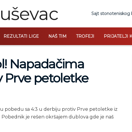
Sajt stonoteniskog 
REZULTATI LIGE
NAŠ TIM
TROFEJI
PRIJATELJI 
bl! Napadačima
v Prve petoletke
u pobedu sa 4:3 u derbiju protiv Prve petoletke iz
i. Pobednik je rešen okršajem dublova gde je naš