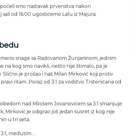
apočeli smo nastavak prvenstva nakon
sali od 16:00 ugostićemo Lalu iz Majura.
obedu
odmerio snage sa Radovanom Žunjaninom, jednim
ne na kog smo navikli, nešto nije štimalo, pa je
 Slično je prošao i naš Milan Mirković koji protiv
ravi ritam. Poraz od 3:1 za vodstvo Trsteničana od
ji pobedom nad Milošem Jovanovićem sa 3:1 smanjuje
, Mirković je odigrao još jedan susret iz kog nije
n u tri seta.
 3:1, međutim…