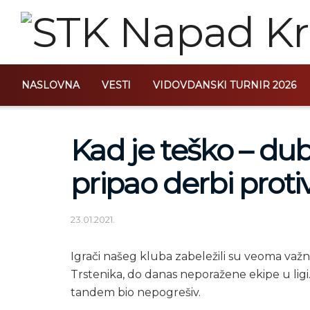
NASLOVNA
VESTI
VIDOVDANSKI TURNIR 2026
Kad je teško – du
pripao derbi proti
23.01.2021.
Igrači našeg kluba zabeležili su veoma važn
Trstenika, do danas neporažene ekipe u lig
tandem bio nepogrešiv.