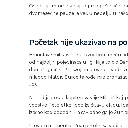
Ovim trijumfom na najbolji mogući način z
dvomesečne pauze, a već u nedelju u našoj 
Početak nije ukazivao na p
Branislav Smiljković je u uvodnom meču 
od najboljih pojedinaca u ligi. Nije to bio Ba
domaći igrač sa 3:0 svoj tim doveo u vodstvo.
mladog Mateje Šujice takođe nije pronašao p
2:0.
Na red je došao kapiten Vasilije Miletić ko
vodstvo Petoletke i podiže čitavu ekipu. Ipak
izašao kao pobednik, a savladao ga je Žunjani
U ovom momentu, Prva petoletka vodila je