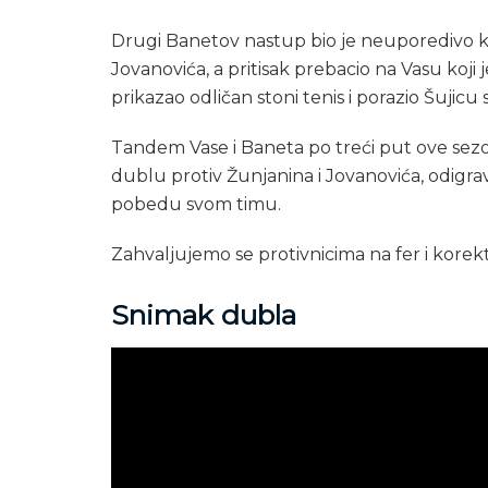
Drugi Banetov nastup bio je neuporedivo kval
Jovanovića, a pritisak prebacio na Vasu koji
prikazao odličan stoni tenis i porazio Šujic
Tandem Vase i Baneta po treći put ove sezo
dublu protiv Žunjanina i Jovanovića, odigrav
pobedu svom timu.
Zahvaljujemo se protivnicima na fer i korekt
Snimak dubla