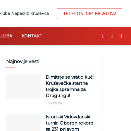
kluba Napad iz Kruševca
TELEFON: 064 88 20 072
KLUBA
KONTAKT
Najnovije vesti
Dimitrije se vratio kući:
Kruševačka startna
trojka spremna za
Drugu ligu!
24.06.2026.
Istorijski Vidovdanski
turnir: Oboren rekord
sa 231 prijavom