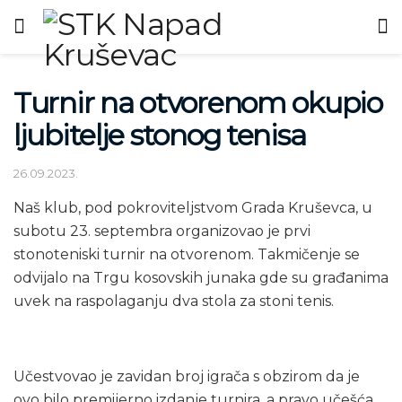
Turnir na otvorenom okupio
ljubitelje stonog tenisa
26.09.2023.
Naš klub, pod pokroviteljstvom Grada Kruševca, u
subotu 23. septembra organizovao je prvi
stonoteniski turnir na otvorenom. Takmičenje se
odvijalo na Trgu kosovskih junaka gde su građanima
uvek na raspolaganju dva stola za stoni tenis.
Učestvovao je zavidan broj igrača s obzirom da je
ovo bilo premijerno izdanje turnira, a pravo učešća