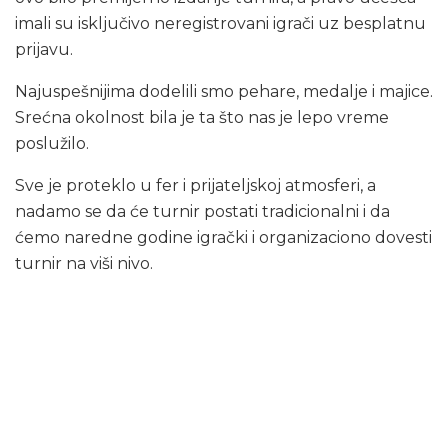
imali su isključivo neregistrovani igrači uz besplatnu
prijavu.
Najuspešnijima dodelili smo pehare, medalje i majice.
Srećna okolnost bila je ta što nas je lepo vreme
poslužilo.
Sve je proteklo u fer i prijateljskoj atmosferi, a
nadamo se da će turnir postati tradicionalni i da
ćemo naredne godine igrački i organizaciono dovesti
turnir na viši nivo.