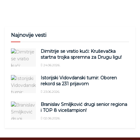
Najnovije vesti
Dimitrije se vratio kući: Kruševačka
startna trojka spremna za Drugu ligu!
24.06.2026.
Istorijski Vidovdanski turnir: Oboren
rekord sa 231 prijavom
23.06.2026.
Branislav Smiljković drugi senior regiona
i TOP 8 vicešampion!
02.06.2026.