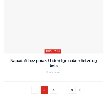
PRVI TIM
Napadači bez poraza! Lideri lige nakon četvrtog
kola
29.10.2024.
1
2
3
…
9