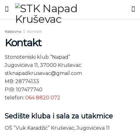
Naslovna
Kontakt
Kontakt
Stonoteniski klub “Napad”
Jugovićeva 11, 37000 Kruševac
stknapadkrusevac@gmail.com
MB: 28774133
PIB: 107477740
telefon:
064 8820 072
Sedište kluba i sala za utakmice
OŠ ”Vuk Karadžić” Kruševac, Jugovićeva 11