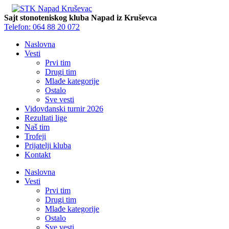
Sajt stonoteniskog kluba Napad iz Kruševca
Telefon: 064 88 20 072
Naslovna
Vesti
Prvi tim
Drugi tim
Mlađe kategorije
Ostalo
Sve vesti
Vidovdanski turnir 2026
Rezultati lige
Naš tim
Trofeji
Prijatelji kluba
Kontakt
Naslovna
Vesti
Prvi tim
Drugi tim
Mlađe kategorije
Ostalo
Sve vesti