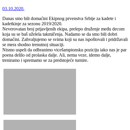
03.10.2020.
Danas smo bili domaćini Ekipnog prvenstva Srbije za kadete i
kadetkinje za sezonu 2019/2020.
Neverovatan broj prijavljenih ekipa, prelepo druženje među decom
koja su se baš uželela takmičenja. Nadamo se da smo bili dobri
domaćini. Zahvaljujemo se svima koji su nas ispoštovali i pridržavali
se mera shodno trenutnoj situaciji.
Nismo uspeli da odbranimo vicešampionsku poziciju iako nas je par
poena delilo od prolaska dalje. Ali, nema veze, idemo dalje,
treniramo i spremamo se za predstojeće turnire.