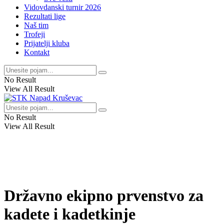
Vidovdanski turnir 2026
Rezultati lige
Naš tim
Trofeji
Prijatelji kluba
Kontakt
No Result
View All Result
No Result
View All Result
Državno ekipno prvenstvo za
kadete i kadetkinje