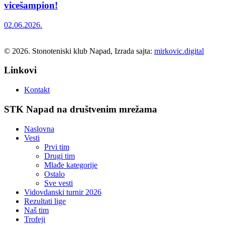
vicešampion!
02.06.2026.
© 2026. Stonoteniski klub Napad, Izrada sajta:
mirkovic.digital
Linkovi
Kontakt
STK Napad na društvenim mrežama
Naslovna
Vesti
Prvi tim
Drugi tim
Mlađe kategorije
Ostalo
Sve vesti
Vidovdanski turnir 2026
Rezultati lige
Naš tim
Trofeji