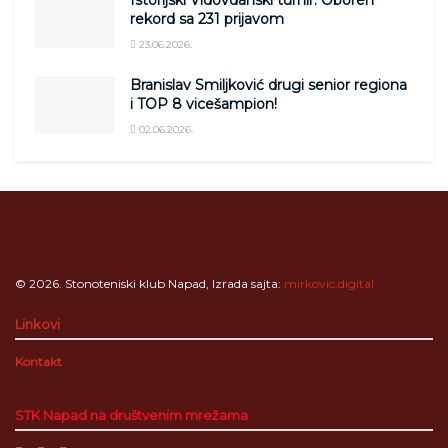
Istorijski Vidovdanski turnir: Oboren
rekord sa 231 prijavom
23.06.2026.
Branislav Smiljković drugi senior regiona
i TOP 8 vicešampion!
02.06.2026.
© 2026. Stonoteniski klub Napad, Izrada sajta:
mirkovic.digital
Linkovi
Kontakt
STK Napad na društvenim mrežama