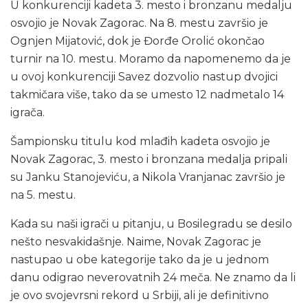
U konkurenciji kadeta 3. mesto i bronzanu medalju
osvojio je Novak Zagorac. Na 8. mestu završio je
Ognjen Mijatović, dok je Đorđe Orolić okončao
turnir na 10. mestu. Moramo da napomenemo da je
u ovoj konkurenciji Savez dozvolio nastup dvojici
takmičara više, tako da se umesto 12 nadmetalo 14
igrača.
Šampionsku titulu kod mlađih kadeta osvojio je
Novak Zagorac, 3. mesto i bronzana medalja pripali
su Janku Stanojeviću, a Nikola Vranjanac završio je
na 5. mestu.
Kada su naši igrači u pitanju, u Bosilegradu se desilo
nešto nesvakidašnje. Naime, Novak Zagorac je
nastupao u obe kategorije tako da je u jednom
danu odigrao neverovatnih 24 meča. Ne znamo da li
je ovo svojevrsni rekord u Srbiji, ali je definitivno