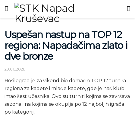
Uspešan nastup na TOP 12
regiona: Napadačima zlato i
dve bronze
29.06.2021.
Bosilegrad je za vikend bio domaćin TOP 12 turnira
regiona za kadete i mlađe kadete, gde je naš klub
imao šest učesnika. Ovo su turniri kojima se završava
sezona i na kojima se okuplja po 12 najboljih igrača
po kategoriji.