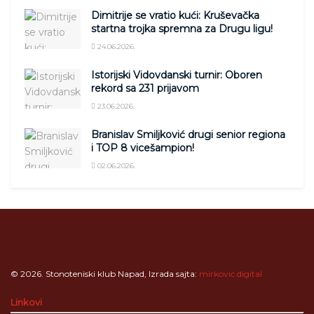
Dimitrije se vratio kući: Kruševačka
startna trojka spremna za Drugu ligu!
24.06.2026.
Istorijski Vidovdanski turnir: Oboren
rekord sa 231 prijavom
23.06.2026.
Branislav Smiljković drugi senior regiona
i TOP 8 vicešampion!
02.06.2026.
© 2026. Stonoteniski klub Napad, Izrada sajta:
mirkovic.digital
Linkovi