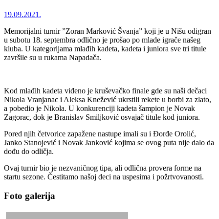
19.09.2021.
Memorijalni turnir ”Zoran Marković Švanja” koji je u Nišu odigran
u subotu 18. septembra odlično je prošao po mlade igrače našeg
kluba. U kategorijama mlađih kadeta, kadeta i juniora sve tri titule
završile su u rukama Napadača.
Kod mlađih kadeta viđeno je kruševačko finale gde su naši dečaci
Nikola Vranjanac i Aleksa Knežević ukrstili rekete u borbi za zlato,
a pobedio je Nikola. U konkurenciji kadeta šampion je Novak
Zagorac, dok je Branislav Smiljković osvajač titule kod juniora.
Pored njih četvorice zapažene nastupe imali su i Đorđe Orolić,
Janko Stanojević i Novak Janković kojima se ovog puta nije dalo da
dođu do odličja.
Ovaj turnir bio je nezvaničnog tipa, ali odlična provera forme na
startu sezone. Čestitamo našoj deci na uspesima i požrtvovanosti.
Foto galerija