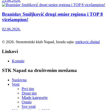
23.06.2026.
Branislav Smiljković drugi senior regiona i TOP 8
vicešampion!
02.06.2026.
© 2026. Stonoteniski klub Napad, Izrada sajta:
mirkovic.digital
Linkovi
Kontakt
STK Napad na društvenim mrežama
Naslovna
Vesti
Prvi tim
Drugi tim
Mlađe kategorije
Ostalo
Sve vesti