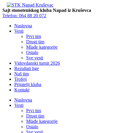
Sajt stonoteniskog kluba Napad iz Kruševca
Telefon: 064 88 20 072
Naslovna
Vesti
Prvi tim
Drugi tim
Mlađe kategorije
Ostalo
Sve vesti
Vidovdanski turnir 2026
Rezultati lige
Naš tim
Trofeji
Prijatelji kluba
Kontakt
Naslovna
Vesti
Prvi tim
Drugi tim
Mlađe kategorije
Ostalo
Sve vesti