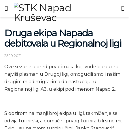
Druga ekipa Napada
debitovala u Regionalnoj ligi
25.10.2021.
Ove sezone, pored prvotimaca koji vode borbu za
najviši plasman u Drugoj ligi, omogućili smo i našim
drugim mladim igračima da nastupaju u
Regionalnoj ligi A3, u ekipi pod imenom Napad 2.
S obzirom na manji broj ekipa u ligi, takmičenje se
odvija turnirski, a domaćini prvog turnira bili smo mi.
Ekipu su na ovom turniru činili Janko Stanojević,