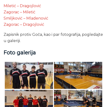
Miletić – Dragojlović
Zagorac – Miletić
Smiljković – Mladenović
Zagorac – Dragojlović
Zapisnik protiv Goča, kao i par fotografija, pogledajte
u galeriji.
Foto galerija