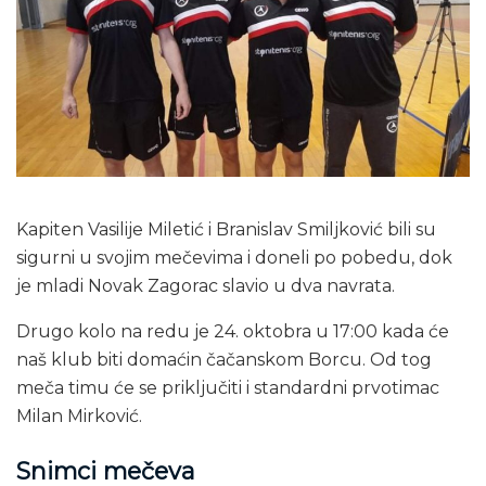
Kapiten Vasilije Miletić i Branislav Smiljković bili su
sigurni u svojim mečevima i doneli po pobedu, dok
je mladi Novak Zagorac slavio u dva navrata.
Drugo kolo na redu je 24. oktobra u 17:00 kada će
naš klub biti domaćin čačanskom Borcu. Od tog
meča timu će se priključiti i standardni prvotimac
Milan Mirković.
Snimci mečeva