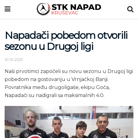
Napadači pobedom otvorili
sezonu u Drugoj ligi
10.10.2021.
Naši prvotimci započeli su novu sezonu u Drugoj ligi
pobedom na gostovanju u Vrnjačkoj Banji.
Povratnika među drugoligaše, ekipu Goča,
Napadači su nadigrali sa maksimalnih 4:0.