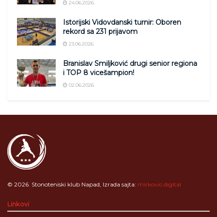
24.06.2026.
Istorijski Vidovdanski turnir: Oboren
rekord sa 231 prijavom
23.06.2026.
Branislav Smiljković drugi senior regiona
i TOP 8 vicešampion!
02.06.2026.
© 2026. Stonoteniski klub Napad, Izrada sajta:
mirkovic.digital
Linkovi