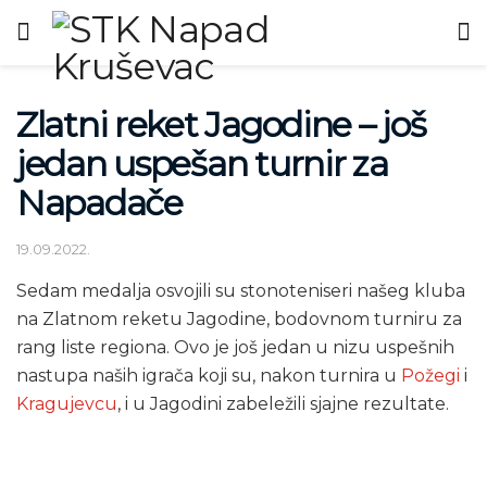
Zlatni reket Jagodine – još
jedan uspešan turnir za
Napadače
19.09.2022.
Sedam medalja osvojili su stonoteniseri našeg kluba
na Zlatnom reketu Jagodine, bodovnom turniru za
rang liste regiona. Ovo je još jedan u nizu uspešnih
nastupa naših igrača koji su, nakon turnira u
Požegi
i
Kragujevcu
, i u Jagodini zabeležili sjajne rezultate.