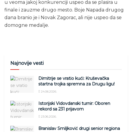
u veoma jakoj konkurenciji uspeo da se plasira u
finale i zauzme drugo mesto. Boje Napada drugog
dana branio je i Novak Zagorac, ali nije uspeo da se
domogne medalje.
Najnovije vesti
Dimitrije se vratio kući: Kruševačka
startna trojka spremna za Drugu ligu!
24.06.2026.
Istorijski Vidovdanski turnir: Oboren
rekord sa 231 prijavom
23.06.2026.
Branislav Smiljković drugi senior regiona