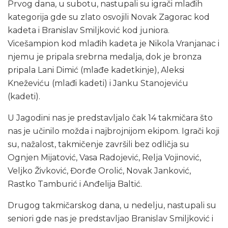
Prvog dana, u subotu, nastupali su igrači mlađih
kategorija gde su zlato osvojili Novak Zagorac kod
kadeta i Branislav Smiljković kod juniora.
Vicešampion kod mlađih kadeta je Nikola Vranjanac i
njemu je pripala srebrna medalja, dok je bronza
pripala Lani Dimić (mlađe kadetkinje), Aleksi
Kneževiću (mlađi kadeti) i Janku Stanojeviću
(kadeti).
U Jagodini nas je predstavljalo čak 14 takmičara što
nas je učinilo možda i najbrojnijom ekipom. Igrači koji
su, nažalost, takmičenje završili bez odličja su
Ognjen Mijatović, Vasa Radojević, Relja Vojinović,
Veljko Živković, Đorđe Orolić, Novak Janković,
Rastko Tamburić i Anđelija Baltić.
Drugog takmičarskog dana, u nedelju, nastupali su
seniori gde nas je predstavljao Branislav Smiljković i