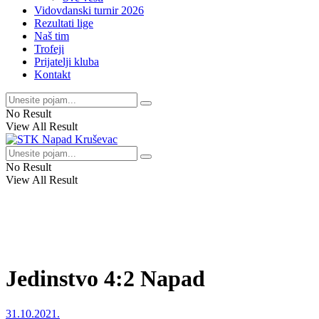
Vidovdanski turnir 2026
Rezultati lige
Naš tim
Trofeji
Prijatelji kluba
Kontakt
No Result
View All Result
No Result
View All Result
Jedinstvo 4:2 Napad
31.10.2021.