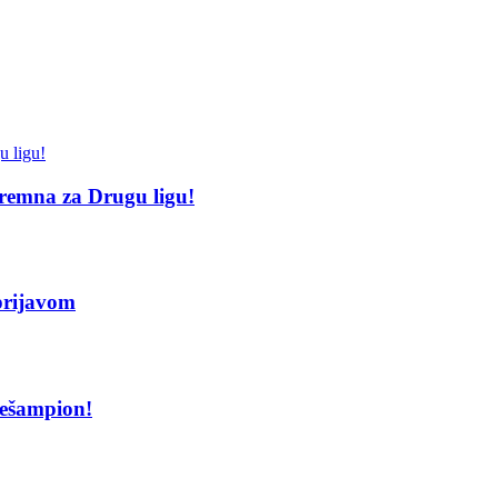
spremna za Drugu ligu!
 prijavom
cešampion!