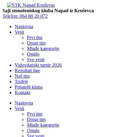
Sajt stonoteniskog kluba Napad iz Kruševca
Telefon: 064 88 20 072
Naslovna
Vesti
Prvi tim
Drugi tim
Mlađe kategorije
Ostalo
Sve vesti
Vidovdanski turnir 2026
Rezultati lige
Naš tim
Trofeji
Prijatelji kluba
Kontakt
Naslovna
Vesti
Prvi tim
Drugi tim
Mlađe kategorije
Ostalo
Sve vesti