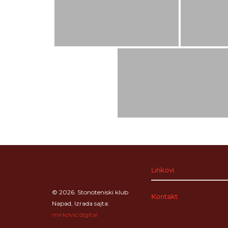
Linkovi
© 2026. Stonoteniski klub
Kontakt
Napad, Izrada sajta:
mirkovic.digital