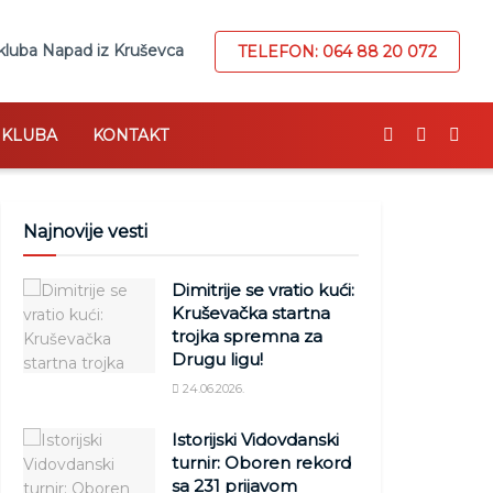
kluba Napad iz Kruševca
TELEFON: 064 88 20 072
I KLUBA
KONTAKT
Najnovije vesti
Dimitrije se vratio kući:
Kruševačka startna
trojka spremna za
Drugu ligu!
24.06.2026.
Istorijski Vidovdanski
turnir: Oboren rekord
sa 231 prijavom