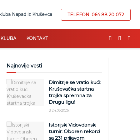
kluba Napad iz Kruševca
TELEFON: 064 88 20 072
I KLUBA
KONTAKT
Najnovije vesti
Dimitrije se vratio kući:
Kruševačka startna
trojka spremna za
Drugu ligu!
24.06.2026.
Istorijski Vidovdanski
turnir: Oboren rekord
sa 231 prijavom